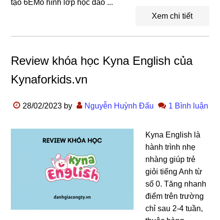
tạo 6EMô hình lớp học đảo ...
Xem chi tiết
Review khóa học Kyna English của
Kynaforkids.vn
28/02/2023
by
Nguyễn Huỳnh Đấu
1 Bình luận
Kyna English là
hành trình nhẹ
nhàng giúp trẻ
giỏi tiếng Anh từ
số 0. Tăng nhanh
điểm trên trường
chỉ sau 2-4 tuần,