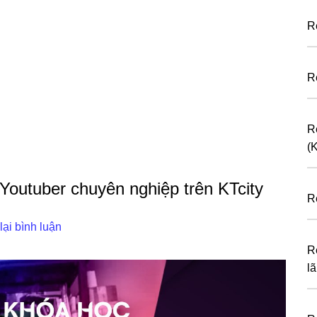
R
R
R
(
Youtuber chuyên nghiệp trên KTcity
R
lại bình luận
R
l