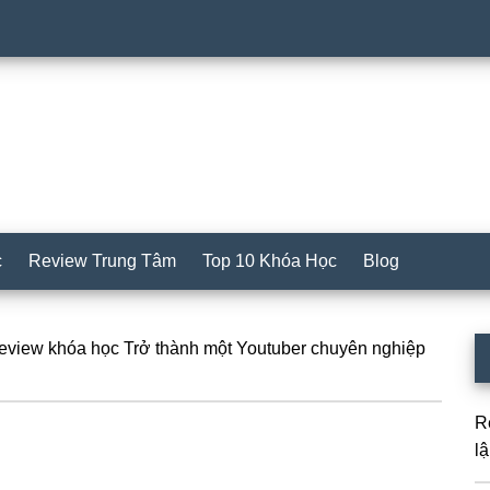
c
Review Trung Tâm
Top 10 Khóa Học
Blog
S
view khóa học Trở thành một Youtuber chuyên nghiệp
c
R
l