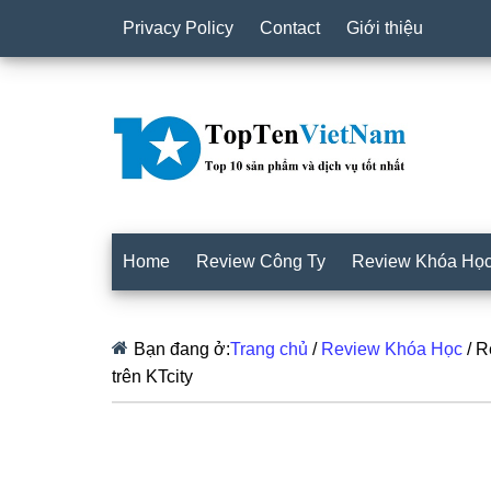
Privacy Policy
Contact
Giới thiệu
Home
Review Công Ty
Review Khóa Họ
Bạn đang ở:
Trang chủ
/
Review Khóa Học
/
Re
trên KTcity