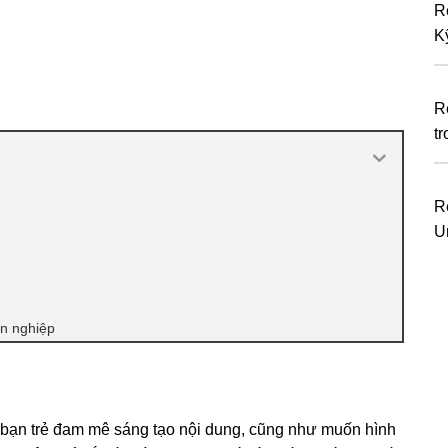
R
K
R
tr
R
U
ên nghiệp
c bạn trẻ đam mê sáng tạo nội dung, cũng như muốn hình