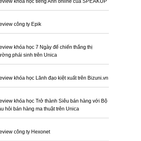
eview khóa học tiếng Anh online của SPEAKUP
eview công ty Epik
eview khóa học 7 Ngày để chiến thắng thị
rường phái sinh trên Unica
eview khóa học Lãnh đạo kiệt xuất trên Bizuni.vn
eview khóa học Trở thành Siêu bán hàng với Bộ
âu hỏi bán hàng ma thuật trên Unica
eview công ty Hexonet