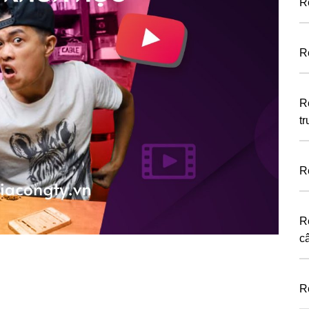
R
R
R
t
R
R
c
R