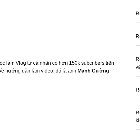
R
R
R
ọc làm Vlog từ cá nhân có hơn 150k subcribers trên
v
g về hướng dẫn làm video, đó là anh
Mạnh Cường
R
R
k