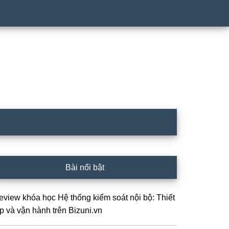
idebar
Bài nổi bật
hính
eview khóa học Hệ thống kiểm soát nội bộ: Thiết
ập và vận hành trên Bizuni.vn