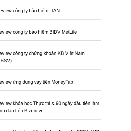
eview công ty bảo hiểm LIAN
eview công ty bảo hiểm BIDV MetLife
eview công ty chứng khoán KB Việt Nam
KBSV)
eview ứng dụng vay tiền MoneyTap
eview khóa học Thực thi & 90 ngày đầu tiên làm
ãnh đạo trên Bizuni.vn