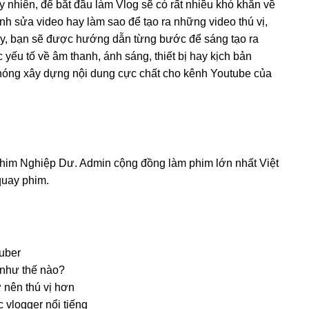
 nhiên, để bắt đầu làm Vlog sẽ có rất nhiều khó khăn về
nh sửa video hay làm sao để tạo ra những video thú vị,
y, bạn sẽ được hướng dẫn từng bước để sáng tạo ra
ếu tố về âm thanh, ánh sáng, thiết bị hay kịch bản
chóng xây dựng nội dung cực chất cho kênh Youtube của
him Nghiệp Dư. Admin cộng đồng làm phim lớn nhất Việt
quay phim.
tuber
như thế nào?
 nên thú vị hơn
 vlogger nổi tiếng