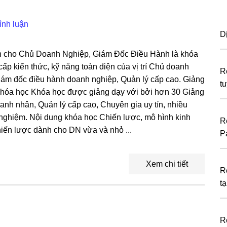
ình luận
D
 cho Chủ Doanh Nghiệp, Giám Đốc Điều Hành là khóa
ấp kiến thức, kỹ năng toàn diện của vị trí Chủ doanh
R
iám đốc điều hành doanh nghiệp, Quản lý cấp cao. Giảng
t
khóa học Khóa học được giảng dạy với bởi hơn 30 Giảng
oanh nhân, Quản lý cấp cao, Chuyên gia uy tín, nhiều
nghiệm. Nội dung khóa học Chiến lược, mô hình kinh
R
iến lược dành cho DN vừa và nhỏ ...
P
Xem chi tiết
R
tạ
R