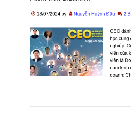
18/07/2024
by
Nguyễn Huỳnh Đấu
2 B
CEO dành
học cung c
nghiệp, G
viên của 
viên là D
năm kinh 
doanh: Ch