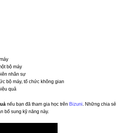
 máy
 một bộ máy
biên nhân sự
hức bộ máy, tổ chức không gian
hiệu quả
quả
nếu bạn đã tham gia học trên
Bizuni
. Những chia sẻ
ần bổ sung kỹ năng này.