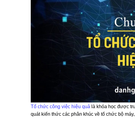
Tổ chức công việc hiệu quả
là khóa học được tru
quát kiến thức các phân khúc về tổ chức bộ máy,