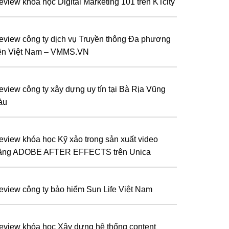
eview khóa học Digital Marketing 101 trên KTcity
eview công ty dịch vụ Truyền thông Đa phương
iện Việt Nam – VMMS.VN
eview công ty xây dựng uy tín tại Bà Rịa Vũng
àu
eview khóa học Kỹ xảo trong sản xuất video
ằng ADOBE AFTER EFFECTS trên Unica
eview công ty bảo hiểm Sun Life Việt Nam
eview khóa học Xây dựng hệ thống content