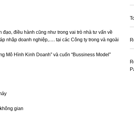
T
h đạo, điều hành cũng như trong vai trò nhà tư vấn về
 sáp nhập doanh nghiệp,…. tại các Công ty trong và ngoài
R
ng Mô Hình Kinh Doanh” và cuốn “Bussiness Model”
R
P
 máy
 không gian