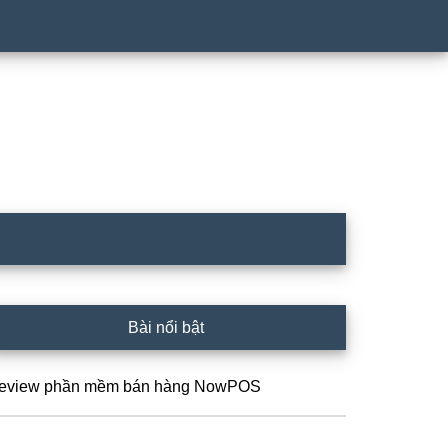
idebar
Bài nổi bật
hính
eview phần mềm bán hàng NowPOS