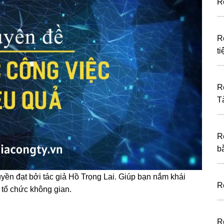
R
R
t
R
T
R
b
yền đạt bởi tác giả Hồ Trọng Lai. Giúp bạn nắm khái
R
 tổ chức không gian.
R