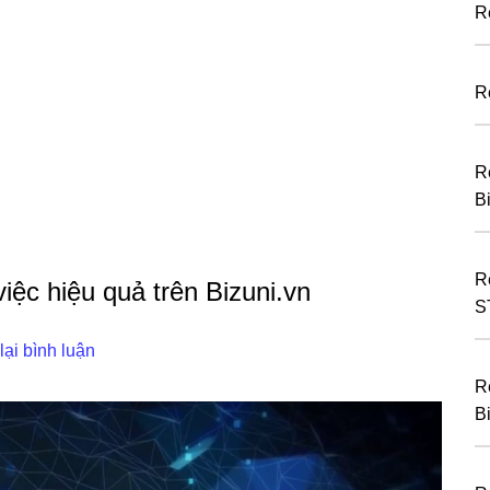
R
R
R
B
R
ệc hiệu quả trên Bizuni.vn
S
lại bình luận
R
B