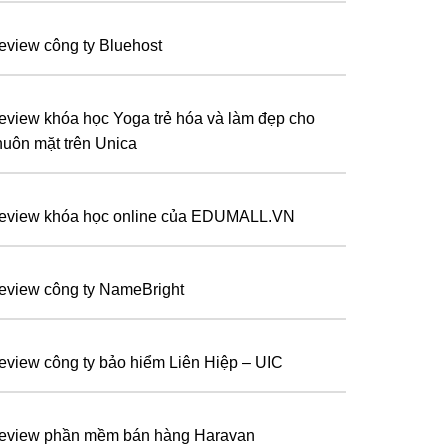
eview công ty Bluehost
eview khóa học Yoga trẻ hóa và làm đẹp cho
huôn mặt trên Unica
eview khóa học online của EDUMALL.VN
eview công ty NameBright
eview công ty bảo hiểm Liên Hiệp – UIC
eview phần mềm bán hàng Haravan