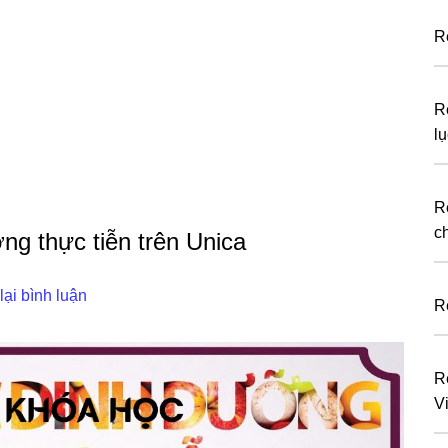
R
R
lụ
R
c
ng thực tiễn trên Unica
lại bình luận
R
R
V