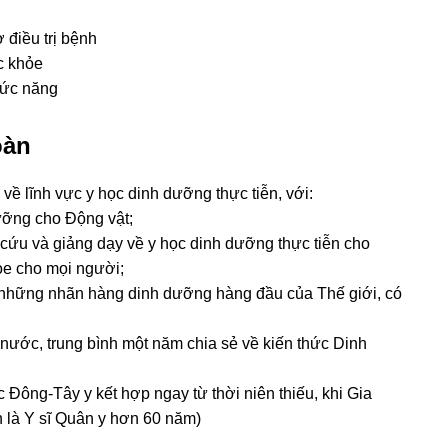
điều trị bệnh
ức khỏe
hức năng
oàn
y về lĩnh vực y học dinh dưỡng thực tiễn, với:
ưỡng cho Động vật;
 cứu và giảng dạy về y học dinh dưỡng thực tiễn cho
ỏe cho mọi người;
 những nhãn hàng dinh dưỡng hàng đầu của Thế giới, có
 nước, trung bình một năm chia sẻ về kiến thức Dinh
 Đông-Tây y kết hợp ngay từ thời niên thiếu, khi Gia
h là Y sĩ Quân y hơn 60 năm)