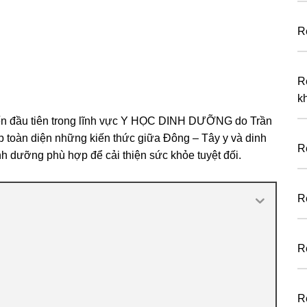
R
R
k
yến đầu tiên trong lĩnh vực Y HỌC DINH DƯỠNG do Trần
 toàn diện những kiến thức giữa Đông – Tây y và dinh
R
 dưỡng phù hợp để cải thiện sức khỏe tuyệt đối.
R
R
R