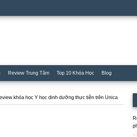
c
Review Trung Tâm
Top 10 Khóa Học
Blog
S
view khóa học Y học dinh dưỡng thực tiễn trên Unica
c
R
p