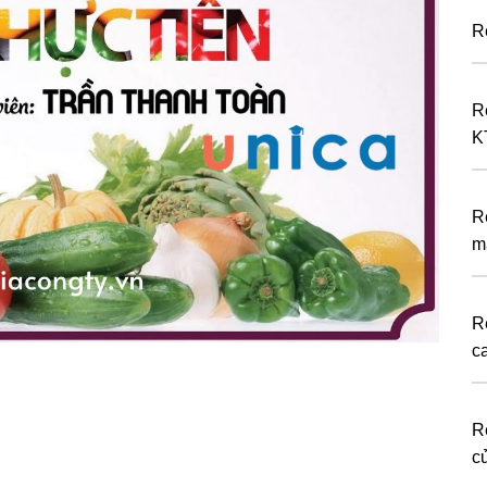
R
R
K
R
m
R
c
R
c