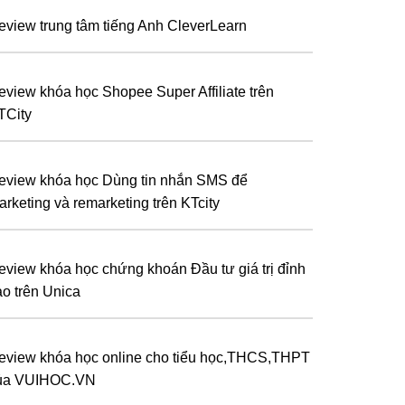
eview trung tâm tiếng Anh CleverLearn
eview khóa học Shopee Super Affiliate trên
TCity
eview khóa học Dùng tin nhắn SMS để
arketing và remarketing trên KTcity
eview khóa học chứng khoán Đầu tư giá trị đỉnh
ao trên Unica
eview khóa học online cho tiểu học,THCS,THPT
ủa VUIHOC.VN