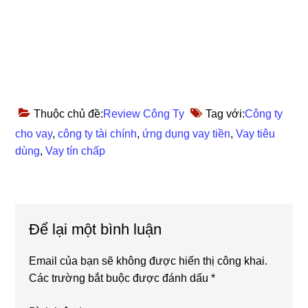
Thuộc chủ đề:
Review Công Ty
Tag với:
Công ty
cho vay
,
công ty tài chính
,
ứng dụng vay tiền
,
Vay tiêu
dùng
,
Vay tín chấp
Reader
Để lại một bình luận
Interactions
Email của bạn sẽ không được hiển thị công khai.
Các trường bắt buộc được đánh dấu
*