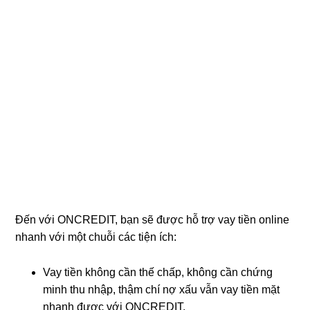
Đến với ONCREDIT, bạn sẽ được hỗ trợ vay tiền online
nhanh với một chuỗi các tiện ích:
Vay tiền không cần thế chấp, không cần chứng
minh thu nhập, thậm chí nợ xấu vẫn vay tiền mặt
nhanh được với ONCREDIT.