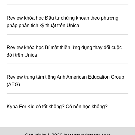
Review khóa học Đầu tư chứng khoán theo phương
pháp phân tích kỹ thuật trên Unica
Review khóa học Bí mật thiền ứng dụng thay đổi cuộc
đời trên Unica
Review trung tâm tiếng Anh American Education Group
(AEG)
Kyna For Kid có tốt không? Có nên học không?