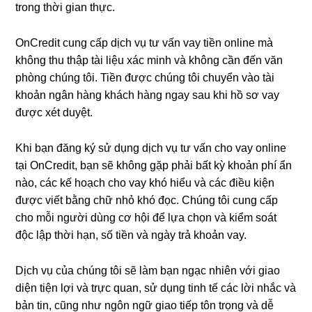
trong thời gian thực.
OnCredit cung cấp dịch vụ tư vấn vay tiền online mà
không thu thập tài liệu xác minh và không cần đến văn
phòng chúng tôi. Tiền được chúng tôi chuyển vào tài
khoản ngân hàng khách hàng ngay sau khi hồ sơ vay
được xét duyệt.
Khi bạn đăng ký sử dụng dịch vụ tư vấn cho vay online
tại OnCredit, bạn sẽ không gặp phải bất kỳ khoản phí ẩn
nào, các kế hoạch cho vay khó hiểu và các điều kiện
được viết bằng chữ nhỏ khó đọc. Chúng tôi cung cấp
cho mỗi người dùng cơ hội để lựa chọn và kiểm soát
độc lập thời hạn, số tiền và ngày trả khoản vay.
Dịch vụ của chúng tôi sẽ làm bạn ngạc nhiên với giao
diện tiện lợi và trực quan, sử dụng tinh tế các lời nhắc và
bản tin, cũng như ngôn ngữ giao tiếp tôn trọng và dễ