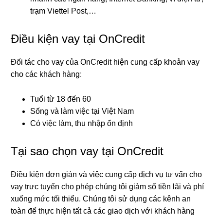
trạm Viettel Post,…
Điều kiện vay tại OnCredit
Đối tác cho vay của OnCredit hiện cung cấp khoản vay
cho các khách hàng:
Tuổi từ 18 đến 60
Sống và làm việc tại Việt Nam
Có việc làm, thu nhập ổn định
Tại sao chọn vay tại OnCredit
Điều kiện đơn giản và việc cung cấp dịch vụ tư vấn cho
vay trực tuyến cho phép chúng tôi giảm số tiền lãi và phí
xuống mức tối thiểu. Chúng tôi sử dụng các kênh an
toàn để thực hiện tất cả các giao dịch với khách hàng