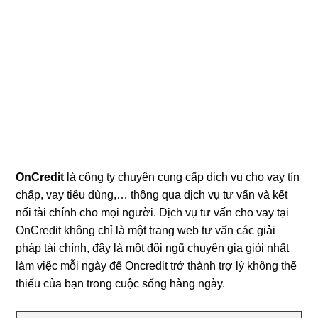
OnCredit
là công ty chuyên cung cấp dịch vụ cho vay tín
chấp, vay tiêu dùng,… thông qua dịch vụ tư vấn và kết
nối tài chính cho mọi người. Dịch vụ tư vấn cho vay tại
OnCredit không chỉ là một trang web tư vấn các giải
pháp tài chính, đây là một đội ngũ chuyên gia giỏi nhất
làm việc mỗi ngày để Oncredit trở thành trợ lý không thể
thiếu của bạn trong cuộc sống hàng ngày.