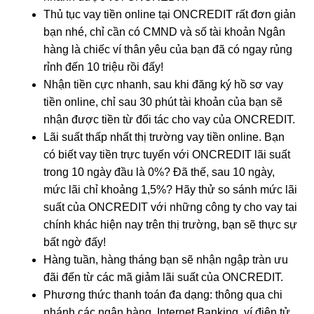
Thủ tục vay tiền online tại ONCREDIT rất đơn giản
bạn nhé, chỉ cần có CMND và số tài khoản Ngân
hàng là chiếc ví thân yêu của bạn đã có ngay rủng
rỉnh đến 10 triệu rồi đấy!
Nhận tiền cực nhanh, sau khi đăng ký hồ sơ vay
tiền online, chỉ sau 30 phút tài khoản của bạn sẽ
nhận được tiền từ đối tác cho vay của ONCREDIT.
Lãi suất thấp nhất thị trường vay tiền online. Bạn
có biết vay tiền trực tuyến với ONCREDIT lãi suất
trong 10 ngày đầu là 0%? Đã thế, sau 10 ngày,
mức lãi chỉ khoảng 1,5%? Hãy thử so sánh mức lãi
suất của ONCREDIT với những công ty cho vay tai
chính khác hiện nay trên thị trường, bạn sẽ thực sự
bất ngờ đấy!
Hàng tuần, hàng tháng bạn sẽ nhận ngập tràn ưu
đãi đến từ các mã giảm lãi suất của ONCREDIT.
Phương thức thanh toán đa dạng: thông qua chi
nhánh các ngân hàng, Internet Banking, ví điện tử,