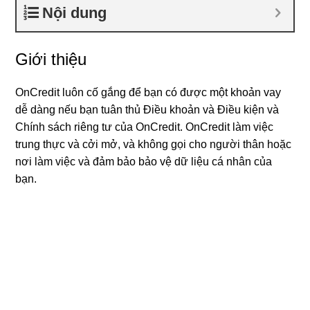
Nội dung
Giới thiệu
OnCredit luôn cố gắng để bạn có được một khoản vay
dễ dàng nếu bạn tuân thủ Điều khoản và Điều kiện và
Chính sách riêng tư của OnCredit. OnCredit làm việc
trung thực và cởi mở, và không gọi cho người thân hoặc
nơi làm việc và đảm bảo bảo vệ dữ liệu cá nhân của
bạn.