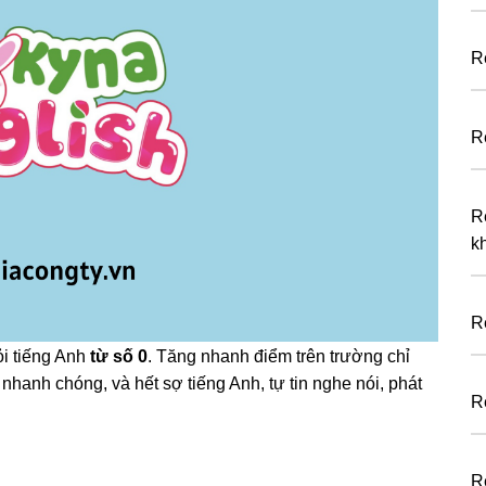
R
R
R
k
R
ỏi tiếng Anh
từ số 0
. Tăng nhanh điểm trên trường chỉ
hanh chóng, và hết sợ tiếng Anh, tự tin nghe nói, phát
R
R