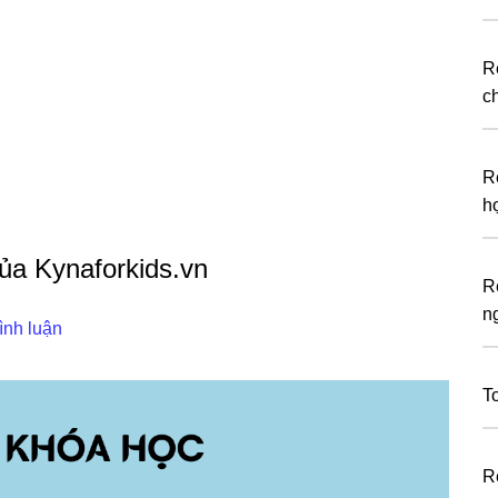
R
c
R
h
ủa Kynaforkids.vn
R
n
ình luận
T
R