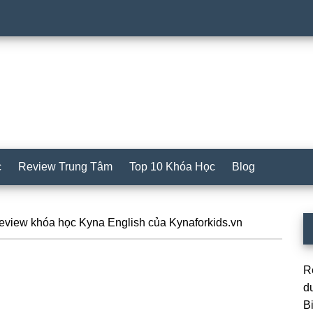
c
Review Trung Tâm
Top 10 Khóa Học
Blog
S
view khóa học Kyna English của Kynaforkids.vn
c
R
d
B