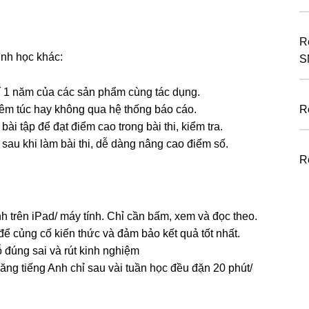
R
ình học khác:
S
í 1 năm của các sản phẩm cùng tác dụng.
êm túc hay không qua hệ thống báo cáo.
R
ài tập để đạt điểm cao trong bài thi, kiểm tra.
 sau khi làm bài thi, dễ dàng nâng cao điểm số.
R
h trên iPad/ máy tính. Chỉ cần bấm, xem và đọc theo.
 để củng cố kiến thức và đảm bảo kết quả tốt nhất.
 đúng sai và rút kinh nghiệm
 năng tiếng Anh chỉ sau vài tuần học đều đặn 20 phút/