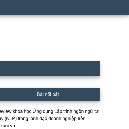
idebar
Bài nổi bật
hính
eview khóa học Ứng dụng Lập trình ngôn ngữ tư
uy (NLP) trong lãnh đạo doanh nghiệp trên
izuni.vn