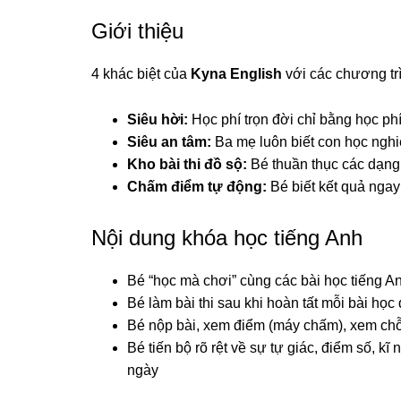
Giới thiệu
4 khác biệt của
Kyna English
với các chương tr
Siêu hời:
Học phí trọn đời chỉ bằng học ph
Siêu an tâm:
Ba mẹ luôn biết con học nghi
Kho bài thi đồ sộ:
Bé thuần thục các dạng b
Chấm điểm tự động:
Bé biết kết quả ngay
Nội dung khóa học tiếng Anh
Bé “học mà chơi” cùng các bài học tiếng An
Bé làm bài thi sau khi hoàn tất mỗi bài học
Bé nộp bài, xem điểm (máy chấm), xem chỗ
Bé tiến bộ rõ rệt về sự tự giác, điểm số, kĩ
ngày