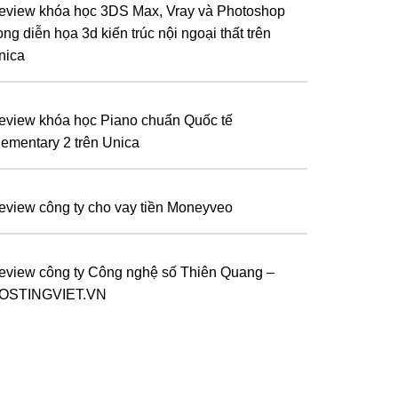
eview khóa học 3DS Max, Vray và Photoshop
ong diễn họa 3d kiến trúc nội ngoại thất trên
nica
eview khóa học Piano chuẩn Quốc tế
lementary 2 trên Unica
eview công ty cho vay tiền Moneyveo
eview công ty Công nghệ số Thiên Quang –
OSTINGVIET.VN