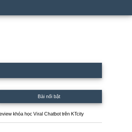
idebar
Bài nổi bật
hính
eview khóa học Viral Chatbot trên KTcity