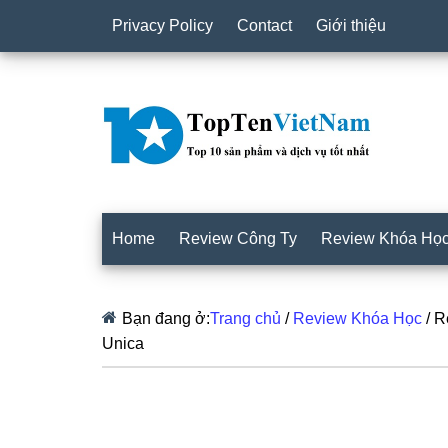
Privacy Policy
Contact
Giới thiệu
Home
Review Công Ty
Review Khóa Họ
Bạn đang ở:
Trang chủ
/
Review Khóa Học
/
Re
Unica