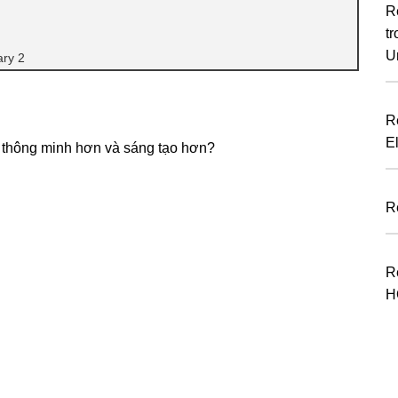
R
tr
U
ary 2
R
E
ớ, thông minh hơn và sáng tạo hơn?
R
R
H