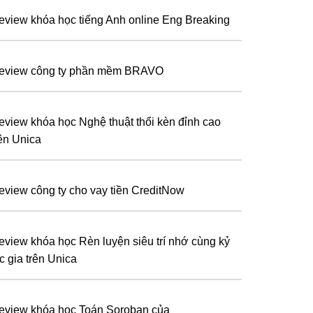
eview khóa học tiếng Anh online Eng Breaking
eview công ty phần mềm BRAVO
eview khóa học Nghệ thuật thổi kèn đỉnh cao
rên Unica
eview công ty cho vay tiền CreditNow
eview khóa học Rèn luyện siêu trí nhớ cùng kỷ
c gia trên Unica
eview khóa học Toán Soroban của