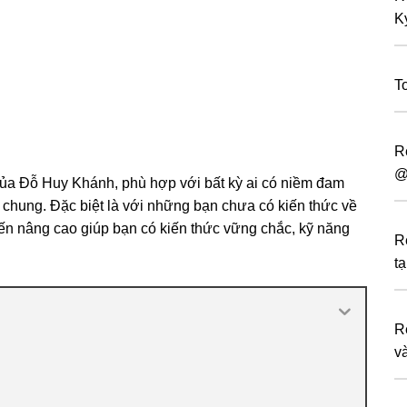
K
T
R
@
ủa Đỗ Huy Khánh, phù hợp với bất kỳ ai có niềm đam
i chung. Đặc biệt là với những bạn chưa có kiến thức về
ến nâng cao giúp bạn có kiến thức vững chắc, kỹ năng
R
tạ
R
v