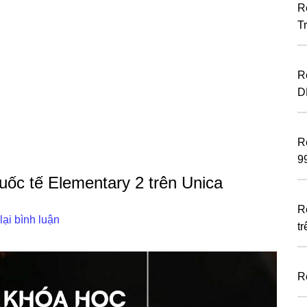
R
T
R
D
R
9
ốc tế Elementary 2 trên Unica
R
lại bình luận
t
R