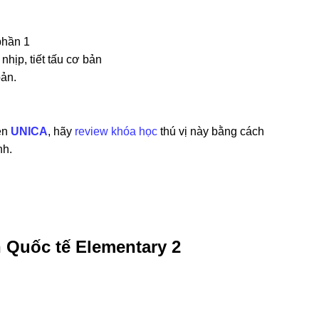
phần 1
hịp, tiết tấu cơ bản
ản.
ên
UNICA
, hãy
review khóa học
thú vị này bằng cách
nh.
 Quốc tế Elementary 2