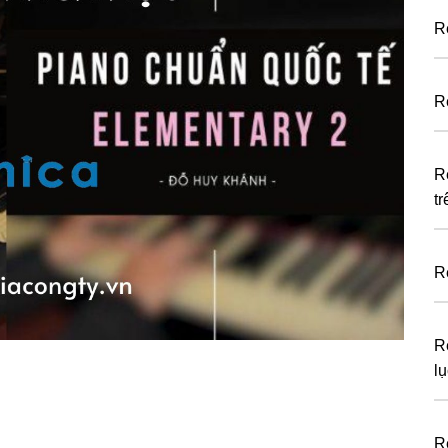
R
R
R
t
R
R
lụ
R