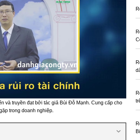
R
R
C
R
d
R
tr
ển và truyền đạt bởi tác giả Bùi Đỗ Mạnh. Cung cấp cho
 gặp trong doanh nghiệp.
R
B