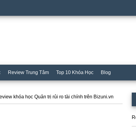
c
Review Trung Tâm
Top 10 Khóa Học
Blog
S
view khóa học Quản trị rủi ro tài chính trên Bizuni.vn
c
R