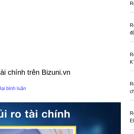
R
R
đ
R
K
ài chính trên Bizuni.vn
R
lại bình luận
c
R
E