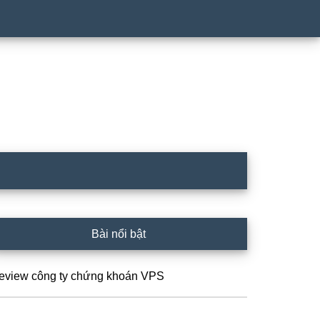
idebar
Bài nổi bật
hính
eview công ty chứng khoán VPS