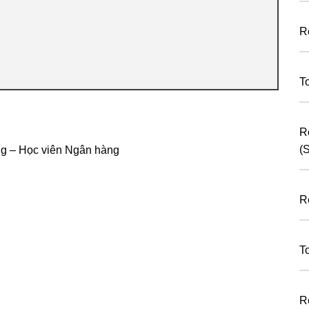
R
T
R
(
ng – Học viên Ngân hàng
R
T
R