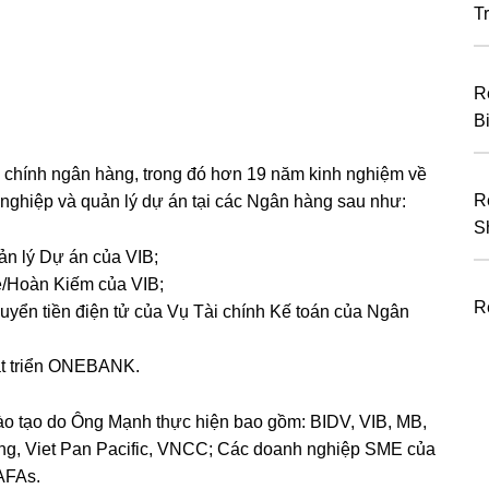
T
R
B
 chính ngân hàng, trong đó hơn 19 năm kinh nghiệm về
R
 nghiệp và quản lý dự án tại các Ngân hàng sau như:
S
n lý Dự án của VIB;
/Hoàn Kiếm của VIB;
R
yển tiền điện tử của Vụ Tài chính Kế toán của Ngân
át triển ONEBANK.
ào tạo do Ông Mạnh thực hiện bao gồm: BIDV, VIB, MB,
, Viet Pan Pacific, VNCC; Các doanh nghiệp SME của
AFAs.