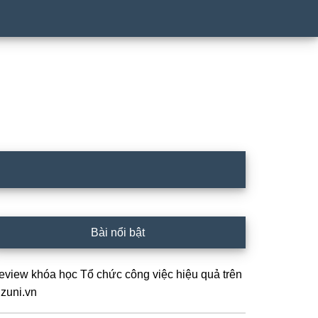
idebar
Bài nổi bật
hính
eview khóa học Tổ chức công việc hiệu quả trên
izuni.vn