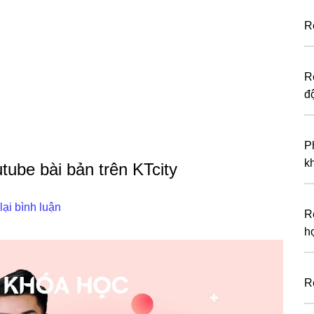
R
R
đ
P
k
ube bài bản trên KTcity
lại bình luận
R
h
R