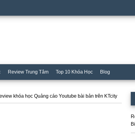
c
Review Trung Tâm
Top 10 Khóa Học
Blog
S
view khóa học Quảng cáo Youtube bài bản trên KTcity
c
R
B