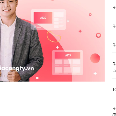
R
R
R
R
l
T
R
đ