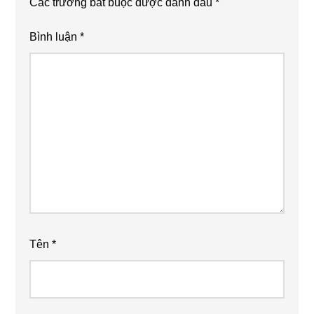
Các trường bắt buộc được đánh dấu
*
Bình luận
*
Tên
*