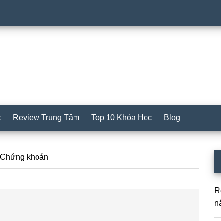
c
Review Trung Tâm
Top 10 Khóa Học
Blog
S
 Chứng khoán
c
R
n