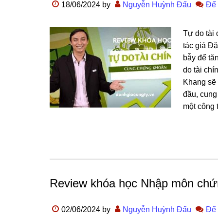
18/06/2024
by
Nguyễn Huỳnh Đấu
Để 
Tự do tài
tác giả Đ
bẫy để tă
do tài ch
Khang sẽ 
đầu, cung
một công t
Review khóa học Nhập môn chứn
02/06/2024
by
Nguyễn Huỳnh Đấu
Để 