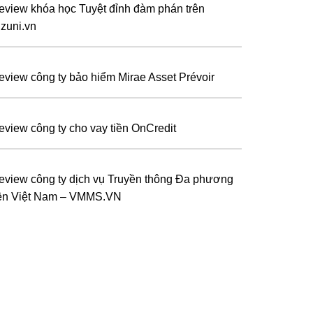
eview khóa học Tuyệt đỉnh đàm phán trên
izuni.vn
eview công ty bảo hiểm Mirae Asset Prévoir
eview công ty cho vay tiền OnCredit
eview công ty dịch vụ Truyền thông Đa phương
iện Việt Nam – VMMS.VN