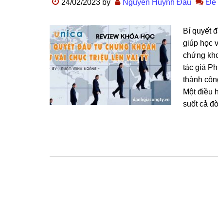
24/02/2023
by
Nguyễn Huỳnh Đấu
Để 
Bí quyết đ
giúp học v
chứng khoá
tác giả P
thành côn
Một điều 
suốt cả đờ