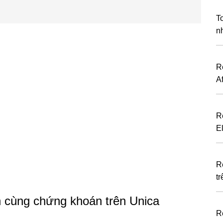
T
n
R
Af
R
E
R
tr
h cùng chứng khoán trên Unica
R