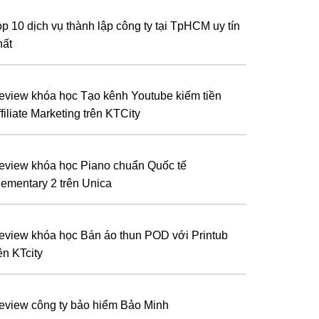
op 10 dịch vụ thành lập công ty tại TpHCM uy tín
hất
eview khóa học Tạo kênh Youtube kiếm tiền
filiate Marketing trên KTCity
eview khóa học Piano chuẩn Quốc tế
lementary 2 trên Unica
eview khóa học Bán áo thun POD với Printub
ên KTcity
eview công ty bảo hiểm Bảo Minh