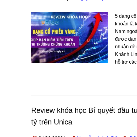
5 dạng cổ
khoán là 
Nam ngoài
được danh
nhuận đều
Khánh Lin
hỗ trợ cá
Review khóa học Bí quyết đầu tư
tỷ trên Unica