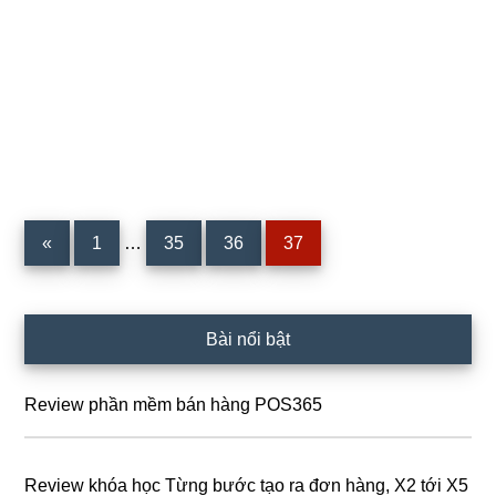
Interim
Trang
Trang
Trang
Trang
«
1
…
35
36
37
pages
omitted
Sidebar
Bài nổi bật
chính
Review phần mềm bán hàng POS365
Review khóa học Từng bước tạo ra đơn hàng, X2 tới X5