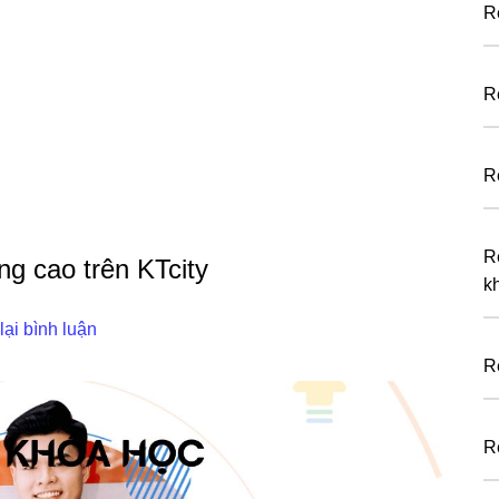
R
R
R
R
g cao trên KTcity
k
lại bình luận
R
R