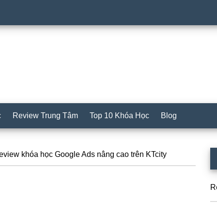
c
Review Trung Tâm
Top 10 Khóa Học
Blog
S
view khóa học Google Ads nâng cao trên KTcity
c
R