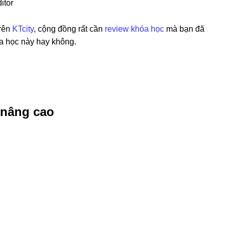
itor
trên
KTcity
, cộng đồng rất cần
review khóa học
mà bạn đã
óa học này hay không.
 nâng cao