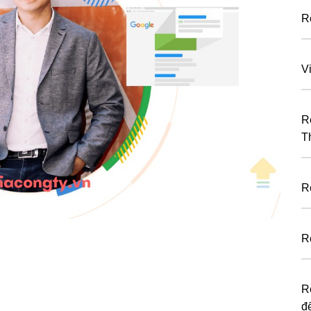
R
V
R
T
R
R
R
đ