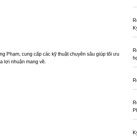
R
K
R
ng Phạm, cung cấp các kỹ thuật chuyên sâu giúp tối ưu
h
đa lợi nhuận mang về.
R
R
P
K