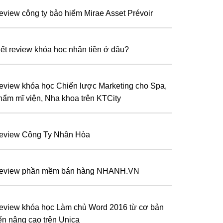
eview công ty bảo hiểm Mirae Asset Prévoir
iết review khóa học nhận tiền ở đâu?
eview khóa học Chiến lược Marketing cho Spa,
hẩm mĩ viện, Nha khoa trên KTCity
eview Công Ty Nhân Hòa
eview phần mềm bán hàng NHANH.VN
eview khóa học Làm chủ Word 2016 từ cơ bản
ến nâng cao trên Unica