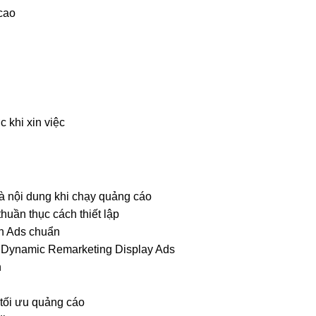
cao
 khi xin việc
và nội dung khi chạy quảng cáo
huần thục cách thiết lập
ch Ads chuẩn
u Dynamic Remarketing Display Ads
n
tối ưu quảng cáo