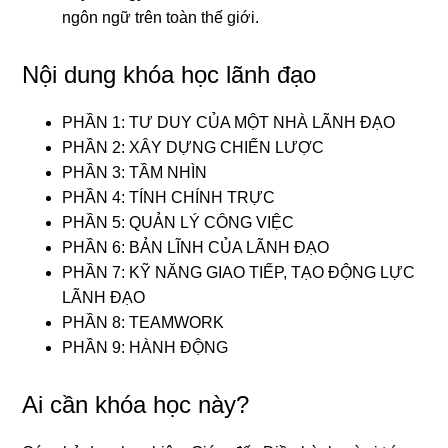
ngôn ngữ trên toàn thế giới.
Nội dung khóa học lãnh đạo
PHẦN 1: TƯ DUY CỦA MỘT NHÀ LÃNH ĐẠO
PHẦN 2: XÂY DỰNG CHIẾN LƯỢC
PHẦN 3: TẦM NHÌN
PHẦN 4: TÍNH CHÍNH TRỰC
PHẦN 5: QUẢN LÝ CÔNG VIỆC
PHẦN 6: BẢN LĨNH CỦA LÃNH ĐẠO
PHẦN 7: KỸ NĂNG GIAO TIẾP, TẠO ĐỘNG LỰC
LÃNH ĐẠO
PHẦN 8: TEAMWORK
PHẦN 9: HÀNH ĐỘNG
Ai cần khóa học này?