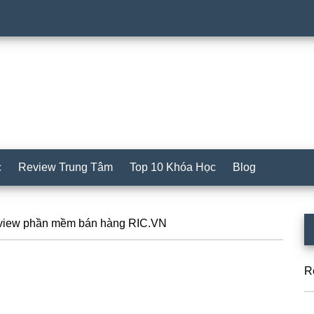
c
Review Trung Tâm
Top 10 Khóa Học
Blog
S
iew phần mềm bán hàng RIC.VN
c
R