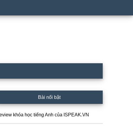
idebar
Bài nổi bật
hính
eview khóa học tiếng Anh của ISPEAK.VN