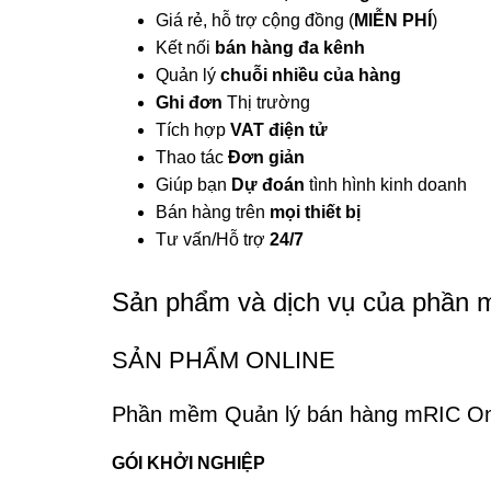
Giá rẻ, hỗ trợ cộng đồng (
MIỄN PHÍ
)
Kết nối
bán hàng đa kênh
Quản lý
chuỗi nhiều của hàng
Ghi đơn
Thị trường
Tích hợp
VAT điện tử
Thao tác
Đơn giản
Giúp bạn
Dự đoán
tình hình kinh doanh
Bán hàng trên
mọi thiết bị
Tư vấn/Hỗ trợ
24/7
Sản phẩm và dịch vụ của phần
SẢN PHẨM ONLINE
Phần mềm Quản lý bán hàng mRIC On
GÓI KHỞI NGHIỆP