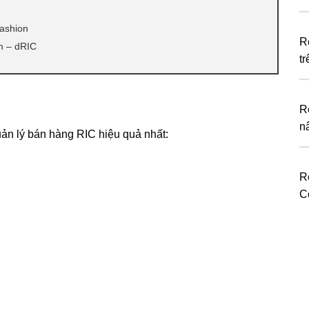
ashion
R
m – dRIC
t
R
n
n lý bán hàng RIC hiệu quả nhất:
R
C