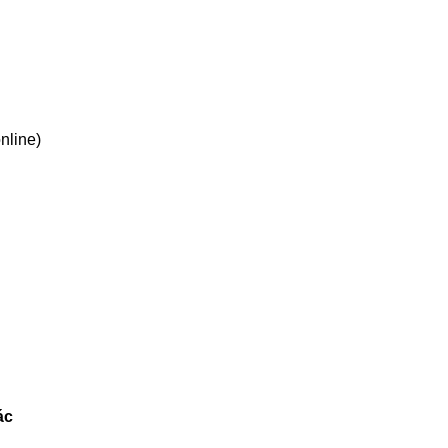
nline)
ác