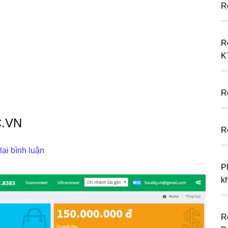
R
R
K
R
C.VN
R
lại bình luận
P
k
R