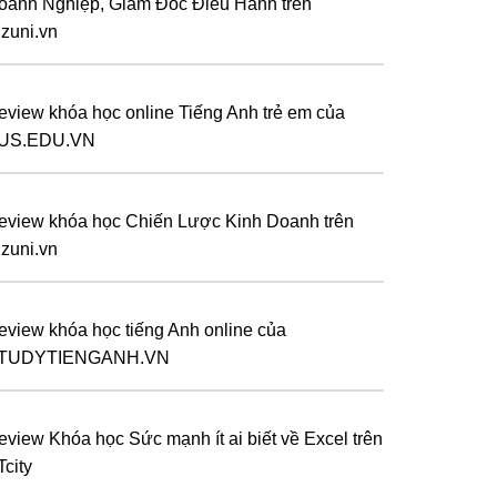
oanh Nghiệp, Giám Đốc Điều Hành trên
izuni.vn
eview khóa học online Tiếng Anh trẻ em của
US.EDU.VN
eview khóa học Chiến Lược Kinh Doanh trên
izuni.vn
eview khóa học tiếng Anh online của
TUDYTIENGANH.VN
eview Khóa học Sức mạnh ít ai biết về Excel trên
Tcity