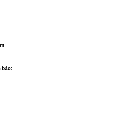
m
ẩm
y
 bảo
: