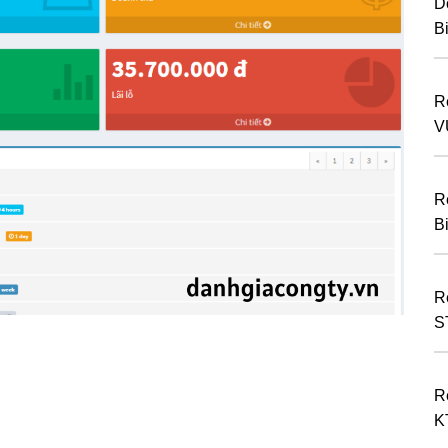
D
B
R
V
R
B
R
S
R
K