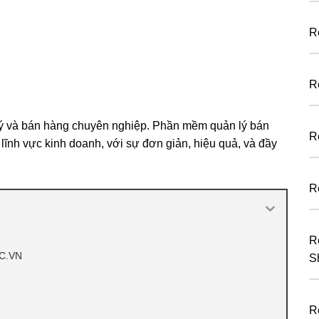
R
R
 lý và bán hàng chuyên nghiệp. Phần mềm quản lý bán
R
ĩnh vực kinh doanh, với sự đơn giản, hiệu quả, và đầy
R
R
IC.VN
S
R