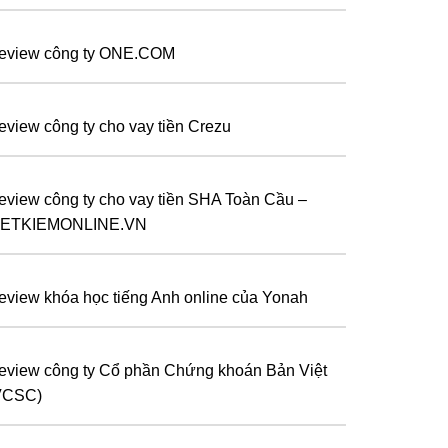
eview công ty ONE.COM
eview công ty cho vay tiền Crezu
eview công ty cho vay tiền SHA Toàn Cầu –
IETKIEMONLINE.VN
eview khóa học tiếng Anh online của Yonah
eview công ty Cổ phần Chứng khoán Bản Việt
VCSC)