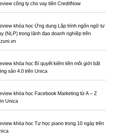
eview công ty cho vay tiền CreditNow
eview khóa học Ứng dụng Lập trình ngôn ngữ tư
uy (NLP) trong lãnh đạo doanh nghiệp trên
izuni.vn
eview khóa học Bí quyết kiếm tiền môi giới bất
ộng sản 4.0 trên Unica
eview khóa học Facebook Marketing từ A – Z
rên Unica
eview khóa học Tự học piano trong 10 ngày trên
nica