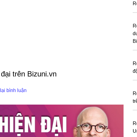
R
R
d
B
R
đ
đại trên Bizuni.vn
lại bình luận
R
t
R
U