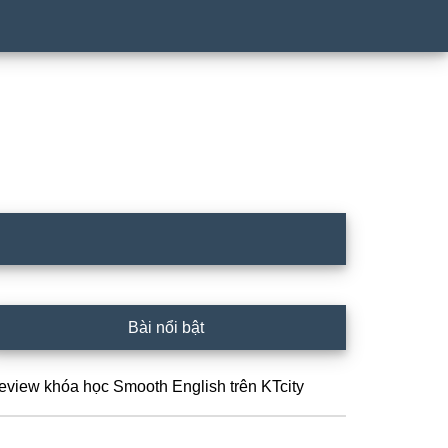
idebar
Bài nổi bật
hính
eview khóa học Smooth English trên KTcity