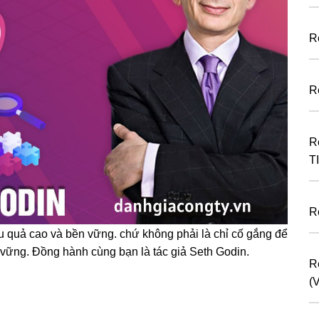
R
R
R
T
R
ệu quả cao và bền vững. chứ không phải là chỉ cố gắng để
vững. Đồng hành cùng bạn là tác giả Seth Godin.
R
(