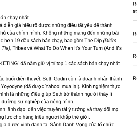
R
tr
bán chạy nhất.
à diễn giả hiểu rõ được những điều tất yếu để thành
 chủ của chính mình. Không những mang đến những bài
R
g tác hơn 19 đầu sách bán chạy, bao gồm The Dip
(Điểm
 Tía)
, Tribes và What To Do When It’s Your Turn (And It’s
R
TING” đã nắm giữ vị trí top 1 các sách bán chạy nhất
R
các buổi diễn thuyết, Seth Godin còn là doanh nhân thành
 Yoyodyne (đã được Yahoo! mua lại). Kinh nghiệm thực
hính là những điều giúp Seth trở thành người thầy lí
 đường sự nghiệp của riêng mình.
tính lãnh đạo, đến việc truyền tải ý tưởng và thay đổi mọi
g lực cho hàng triệu người khắp thế giới.
 gia được vinh danh tại Sảnh Danh Vọng của tổ chức