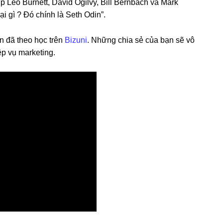
p Leo Burnett, David Ogilvy, Bill Bernbach và Mark
i gì ? Đó chính là Seth Odin”.
 đã theo học trên
Bizuni
. Những chia sẻ của bạn sẽ vô
p vụ marketing.