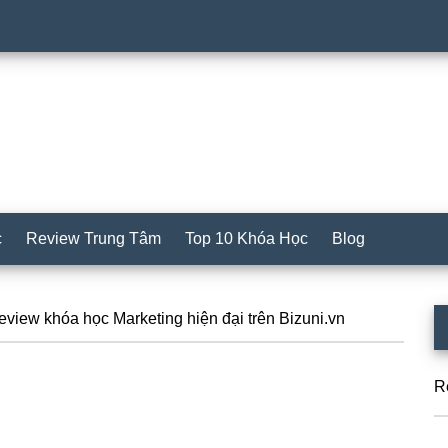
c
Review Trung Tâm
Top 10 Khóa Học
Blog
S
view khóa học Marketing hiện đại trên Bizuni.vn
c
R