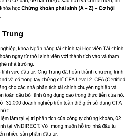
emo cơ bản, để nắm được sâu hơn và chi tiết hơn, thì
 khóa học
Chứng khoán phái sinh (A – Z) – Cơ hội
.
 Trung
ghiệp, khoa Ngân hàng tài chính tại Học viên Tài chính.
hoán ngay từ thời sinh viên với thành tích vào và tham
 ghế nhà trường.
ào lĩnh vực đầu tư, Ông Trung đã hoàn thành chương trình
nd và có trong tay chứng chỉ CFA Level 2. CFA (Certified
iêng cho các nhà phân tích tài chính chuyên nghiệp và
ên toàn cầu bởi tính ứng dụng cao trong thực tiễn của nó.
ới 31.000 doanh nghiệp trên toàn thế giới sử dụng CFA
chức.
ệm làm tại vị trí phân tích của công ty chứng khoán, 02
sinh tại VNDIRECT. Với mong muốn hỗ trợ nhà đầu tư
riển nhiều sản phẩm đầu tư.