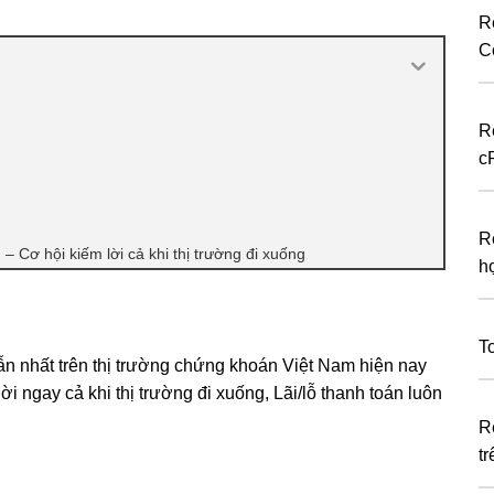
R
C
R
c
R
 Cơ hội kiếm lời cả khi thị trường đi xuống
h
T
n nhất trên thị trường chứng khoán Việt Nam hiện nay
ời ngay cả khi thị trường đi xuống, Lãi/lỗ thanh toán luôn
R
t