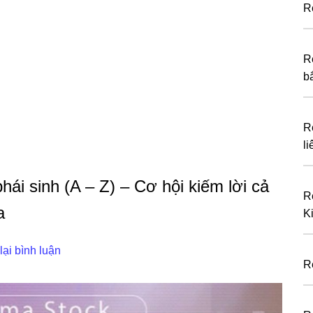
R
R
b
R
l
sinh (A – Z) – Cơ hội kiếm lời cả
R
a
K
lại bình luận
R