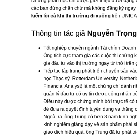
Những phần học chỉ được giới thiệu dưới dạng d
các bạn đừng chần chừ mà không đăng ký ngay
kiếm lời cả khi thị trường đi xuống
trên UNICA
Thông tin tác giả
Nguyễn Trọng
Tốt nghiệp chuyên ngành Tài chính Doanh n
Ông tích cực tham gia các cuộc thi chứng k
gia đầu tư vào thị trường ngay từ thời trên
Tiếp tục tập trung phát triển chuyên sâu v
học Thạc sỹ Rotterdam University, Netherla
Financial Analyst) là một chứng chỉ dành r
quản lý đầu tư có uy tín được công nhận tr
Điều này được chứng minh bởi thực tế có t
để đưa ra quyết định tuyển dụng và thăng 
Ngoài ra, ông Trung có hơn 3 năm kinh nghi
kinh nghiêm giảng dạy về sản phẩm phái 
giao dịch hiệu quả, ông Trung đã tự phát t