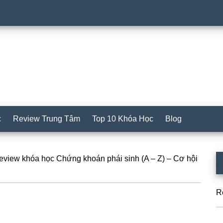
c
Review Trung Tâm
Top 10 Khóa Học
Blog
S
view khóa học Chứng khoán phái sinh (A – Z) – Cơ hội
c
R