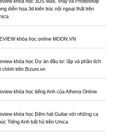
eview khóa học 3DS Max, Vray và Photoshop
ong diễn họa 3d kiến trúc nội ngoại thất trên
nica
EVIEW khóa học online MOON.VN
eview khóa học Dự án đầu tư: lập và phân tích
i chính trên Bizuni.vn
eview khóa học tiếng Anh của Athena Online
eview khóa học Đệm hát Guitar với những ca
húc Tiếng Anh bất hủ trên Unica