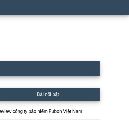
idebar
Bài nổi bật
hính
eview công ty bảo hiểm Fubon Việt Nam