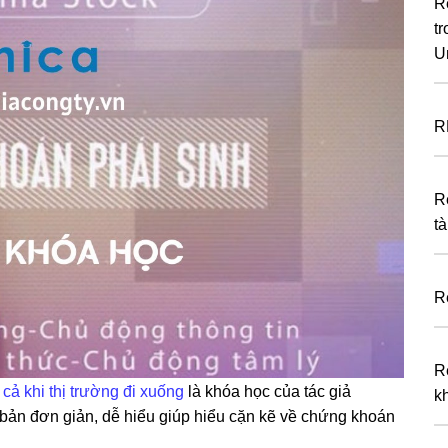
R
tr
U
R
R
tà
R
R
ả khi thị trường đi xuống
là khóa học của tác giả
k
bản đơn giản, dễ hiểu giúp hiểu cặn kẽ về chứng khoán