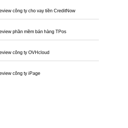
eview công ty cho vay tiền CreditNow
eview phần mềm bán hàng TPos
eview công ty OVHcloud
eview công ty iPage